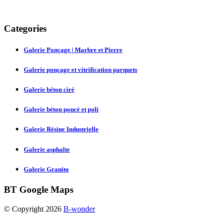
Categories
Galerie Ponçage | Marbre et Pierre
Galerie ponçage et vitrification parquets
Galerie béton ciré
Galerie béton poncé et poli
Galerie Résine Industrielle
Galerie asphalte
Galerie Granito
BT
Google Maps
© Copyright 2026
B-wonder