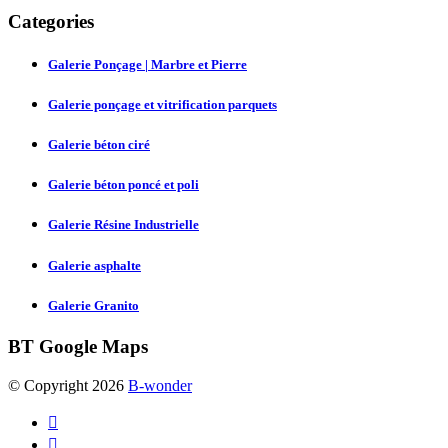
Categories
Galerie Ponçage | Marbre et Pierre
Galerie ponçage et vitrification parquets
Galerie béton ciré
Galerie béton poncé et poli
Galerie Résine Industrielle
Galerie asphalte
Galerie Granito
BT
Google Maps
© Copyright 2026
B-wonder

