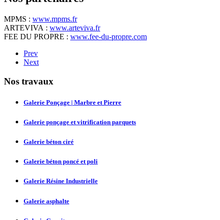
MPMS :
www.mpms.fr
ARTEVIVA :
www.arteviva.fr
FEE DU PROPRE :
www.fee-du-propre.com
Prev
Next
Nos
travaux
Galerie Ponçage | Marbre et Pierre
Galerie ponçage et vitrification parquets
Galerie béton ciré
Galerie béton poncé et poli
Galerie Résine Industrielle
Galerie asphalte